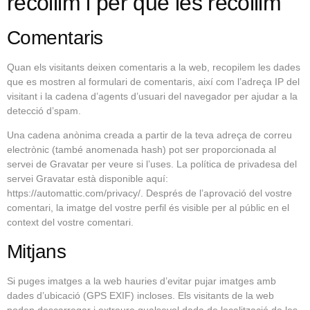
recollim i per què les recollim
Comentaris
Quan els visitants deixen comentaris a la web, recopilem les dades
que es mostren al formulari de comentaris, així com l’adreça IP del
visitant i la cadena d’agents d’usuari del navegador per ajudar a la
detecció d’spam.
Una cadena anònima creada a partir de la teva adreça de correu
electrònic (també anomenada hash) pot ser proporcionada al
servei de Gravatar per veure si l’uses. La política de privadesa del
servei Gravatar està disponible aquí:
https://automattic.com/privacy/. Després de l’aprovació del vostre
comentari, la imatge del vostre perfil és visible per al públic en el
context del vostre comentari.
Mitjans
Si puges imatges a la web hauries d’evitar pujar imatges amb
dades d’ubicació (GPS EXIF) incloses. Els visitants de la web
poden descarregar i extreure qualsevol dada de localització de les