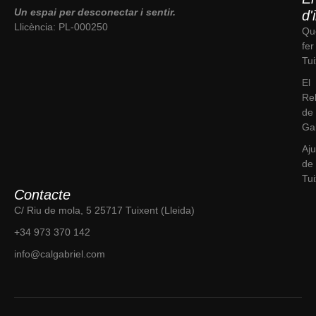
Un espai per desconectar i sentir.
d'
Llicència: PL-000250
Qu
fer
Tui
El
Re
de
Gab
Aj
de 
Tui
Contacte
C/ Riu de mola, 5 25717 Tuixent (Lleida)
+34 973 370 142
info@calgabriel.com