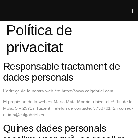
Política de
privacitat
Responsable tractament de
dades personals
L’adreça de la nostra web és: https://www.calgabriel.com
El propietari de la web és Mario Mata Madrid, ubicat al c/ Riu de la
Mola, 5 – 25717 Tuixent. Telèfon de contacte: 973370142 i correu-
e: info@calgabriel.es
Quines dades personals