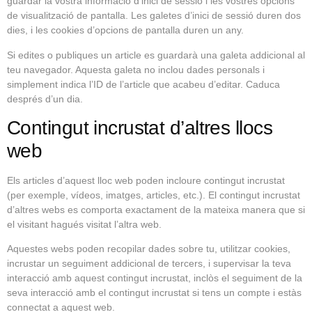
guardar la vostra informació d’inici de sessió i les vostres opcions
de visualització de pantalla. Les galetes d’inici de sessió duren dos
dies, i les cookies d’opcions de pantalla duren un any.
Si edites o publiques un article es guardarà una galeta addicional al
teu navegador. Aquesta galeta no inclou dades personals i
simplement indica l’ID de l’article que acabeu d’editar. Caduca
després d’un dia.
Contingut incrustat d’altres llocs
web
Els articles d’aquest lloc web poden incloure contingut incrustat
(per exemple, vídeos, imatges, articles, etc.). El contingut incrustat
d’altres webs es comporta exactament de la mateixa manera que si
el visitant hagués visitat l’altra web.
Aquestes webs poden recopilar dades sobre tu, utilitzar cookies,
incrustar un seguiment addicional de tercers, i supervisar la teva
interacció amb aquest contingut incrustat, inclòs el seguiment de la
seva interacció amb el contingut incrustat si tens un compte i estàs
connectat a aquest web.