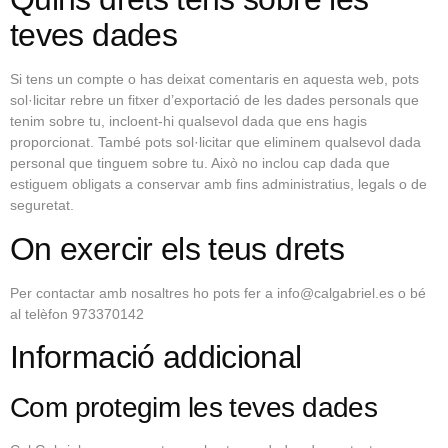
teves dades
Si tens un compte o has deixat comentaris en aquesta web, pots
sol·licitar rebre un fitxer d’exportació de les dades personals que
tenim sobre tu, incloent-hi qualsevol dada que ens hagis
proporcionat. També pots sol·licitar que eliminem qualsevol dada
personal que tinguem sobre tu. Això no inclou cap dada que
estiguem obligats a conservar amb fins administratius, legals o de
seguretat.
On exercir els teus drets
Per contactar amb nosaltres ho pots fer a info@calgabriel.es o bé
al telèfon 973370142
Informació addicional
Com protegim les teves dades