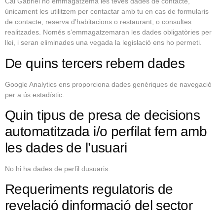
Cal Gabriel no emmagatzema les teves dades de contacte,
únicament les utilitzem per contactar amb tu en cas de formularis
de contacte, reserva d’habitacions o restaurant, o consultes
realitzades. Només s’emmagatzemaran les dades obligatòries per
llei, i seran eliminades una vegada la legislació ens ho permeti.
De quins tercers rebem dades
Google Analytics ens proporciona dades genèriques de navegació
per a ús estadístic.
Quin tipus de presa de decisions
automatitzada i/o perfilat fem amb
les dades de l’usuari
No hi ha dades de perfil dusuaris.
Requeriments regulatoris de
revelació dinformació del sector