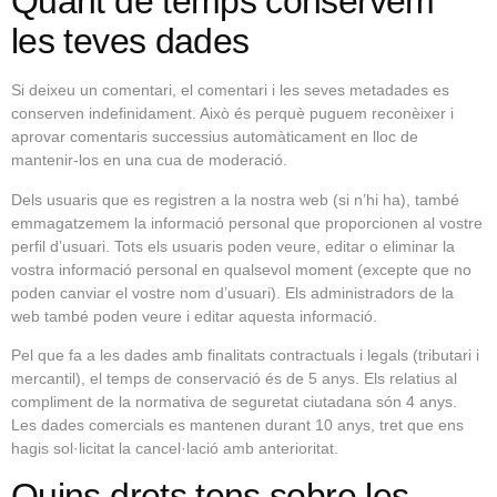
Quant de temps conservem
les teves dades
Si deixeu un comentari, el comentari i les seves metadades es
conserven indefinidament. Això és perquè puguem reconèixer i
aprovar comentaris successius automàticament en lloc de
mantenir-los en una cua de moderació.
Dels usuaris que es registren a la nostra web (si n’hi ha), també
emmagatzemem la informació personal que proporcionen al vostre
perfil d’usuari. Tots els usuaris poden veure, editar o eliminar la
vostra informació personal en qualsevol moment (excepte que no
poden canviar el vostre nom d’usuari). Els administradors de la
web també poden veure i editar aquesta informació.
Pel que fa a les dades amb finalitats contractuals i legals (tributari i
mercantil), el temps de conservació és de 5 anys. Els relatius al
compliment de la normativa de seguretat ciutadana són 4 anys.
Les dades comercials es mantenen durant 10 anys, tret que ens
hagis sol·licitat la cancel·lació amb anterioritat.
Quins drets tens sobre les