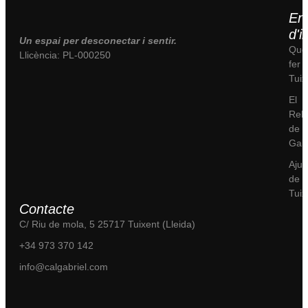
Enl
d'i
Un espai per desconectar i sentir.
Què
Llicència: PL-000250
fer 
Tuix
El
Reb
de C
Gabr
Aju
de J
Tuix
Contacte
C/ Riu de mola, 5 25717 Tuixent (Lleida)
+34 973 370 142
info@calgabriel.com